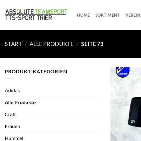
Zum
Inhalt
HOME
SORTIMENT
VEREIN
springen
START
/
ALLE PRODUKTE
/
SEITE 73
PRODUKT-KATEGORIEN
Adidas
Alle Produkte
Craft
Frauen
Hummel