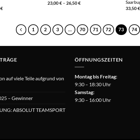
Saarbu
Preisspanne:
23,00
€
–
26,50
€
23,00 €
Preisspanne:
0
€
33,50
€
bis
47,50 €
26,50 €
bis
51,00 €
1
2
3
…
70
71
72
73
74
ITRÄGE
ÖFFNUNGSZEITEN
Montag bis Freitag:
 auf viele Teile aufgrund von
9:30 – 18:30 Uhr
Samstag:
025 – Gewinner
9:30 – 16:00 Uhr
UNG: ABSOLUT TEAMSPORT