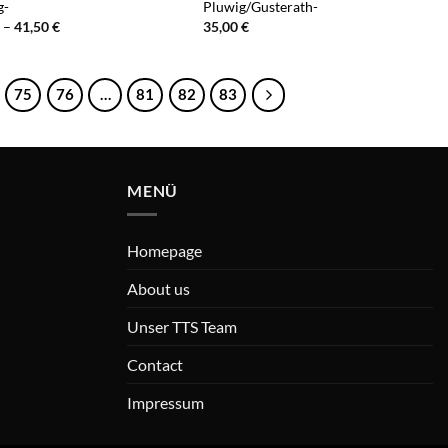
g-
Pluwig/Gusterath-
Preisspanne:
–
41,50
€
35,00
€
33,50 €
bis
41,50 €
75
76
…
81
82
83
MENÜ
Homepage
About us
Unser TTS Team
Contact
Impressum