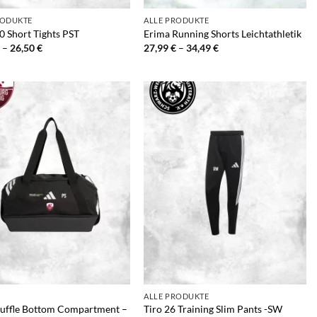
RODUKTE
ALLE PRODUKTE
0 Short Tights PST
Erima Running Shorts Leichtathletik
Preisspanne:
Preisspanne:
–
26,50
€
27,99
€
–
34,49
€
23,00 €
27,99 €
bis
bis
26,50 €
34,49 €
+
ALLE PRODUKTE
uffle Bottom Compartment –
Tiro 26 Training Slim Pants -SW