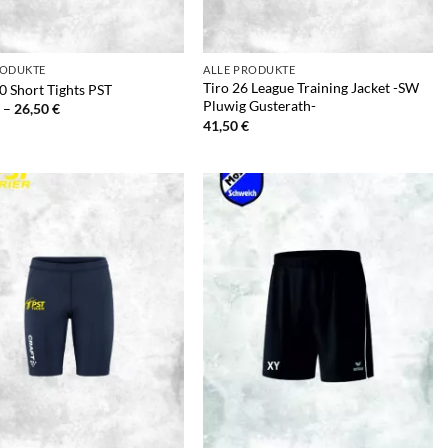
+
RODUKTE
ALLE PRODUKTE
Tiro 26 League Training Jacket -SW
0 Short Tights PST
Pluwig Gusterath-
Preisspanne:
–
26,50
€
23,00 €
41,50
€
bis
26,50 €
+