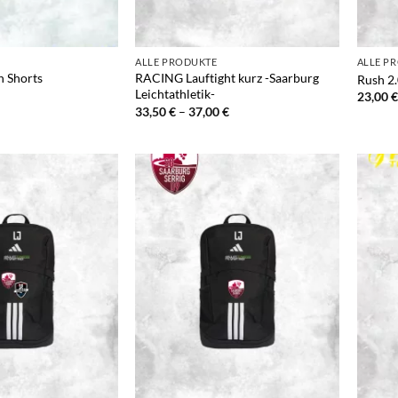
+
+
ALLE PRODUKTE
ALLE P
 Shorts
RACING Lauftight kurz -Saarburg
Rush 2.
Leichtathletik-
23,00
€
Preisspanne:
33,50
€
–
37,00
€
33,50 €
bis
37,00 €
+
+