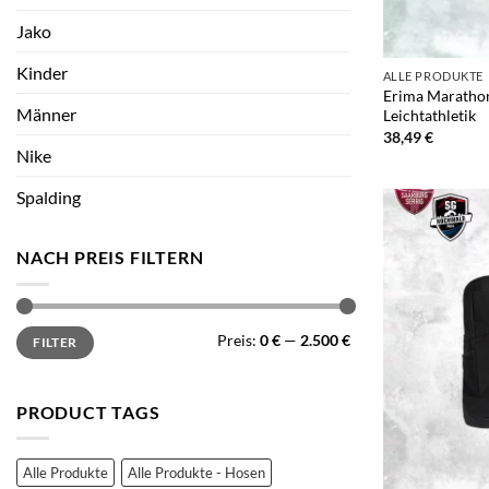
Jako
+
Kinder
ALLE PRODUKTE
Erima Marathon
Männer
Leichtathletik
38,49
€
Nike
Spalding
NACH PREIS FILTERN
Min.
Max.
Preis:
0 €
—
2.500 €
FILTER
Preis
Preis
PRODUCT TAGS
Alle Produkte
Alle Produkte - Hosen
+