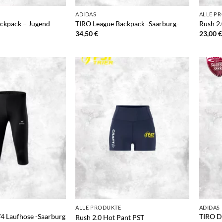
ADIDAS
ALLE P
ckpack – Jugend
TIRO League Backpack -Saarburg-
Rush 2.
34,50
€
23,00
€
+
+
ALLE PRODUKTE
ADIDAS
4 Laufhose -Saarburg
TIRO D
Rush 2.0 Hot Pant PST