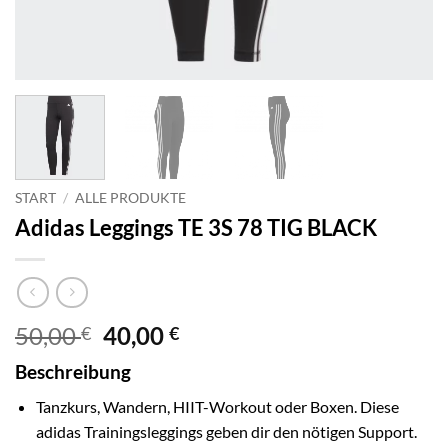
START
/
ALLE PRODUKTE
Adidas Leggings TE 3S 78 TIG BLACK
Ursprünglicher
Aktueller
50,00
40,00
€
€
Preis
Preis
Beschreibung
war:
ist:
50,00 €
40,00 €.
Tanzkurs, Wandern, HIIT-Workout oder Boxen. Diese
adidas Trainingsleggings geben dir den nötigen Support.