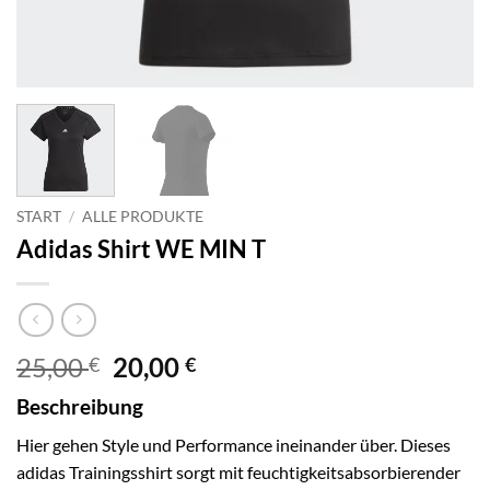
START
/
ALLE PRODUKTE
Adidas Shirt WE MIN T
Ursprünglicher
Aktueller
25,00
20,00
€
€
Preis
Preis
Beschreibung
war:
ist:
25,00 €
20,00 €.
Hier gehen Style und Performance ineinander über. Dieses
adidas Trainingsshirt sorgt mit feuchtigkeitsabsorbierender