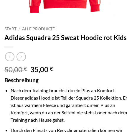
START
/
ALLE PRODUKTE
Adidas Squadra 25 Sweat Hoodie rot Kids
Ursprünglicher
Aktueller
50,00
35,00
€
€
Preis
Preis
Beschreibung
war:
ist:
50,00 €
35,00 €.
Nach dem Training brauchst du ein Plus an Komfort.
Dieser adidas Hoodie ist Teil der Squadra 25 Kollektion. Er
ist aus warmem Fleece und garantiert dir ein Plus an
Komfort, wenn du an der Seitenlinie stehst oder nach dem
Training nach Hause gehst.
Durch den Einsatz von Recyclingmaterialien können wir