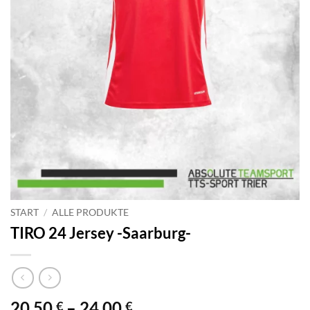
START
/
ALLE PRODUKTE
TIRO 24 Jersey -Saarburg-
Preisspanne:
20,50
–
24,00
€
€