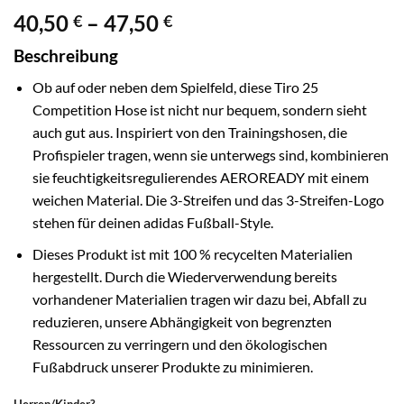
Preisspanne:
40,50
–
47,50
€
€
40,50 €
Beschreibung
bis
47,50 €
Ob auf oder neben dem Spielfeld, diese Tiro 25
Competition Hose ist nicht nur bequem, sondern sieht
auch gut aus. Inspiriert von den Trainingshosen, die
Profispieler tragen, wenn sie unterwegs sind, kombinieren
sie feuchtigkeitsregulierendes AEROREADY mit einem
weichen Material. Die 3-Streifen und das 3-Streifen-Logo
stehen für deinen adidas Fußball-Style.
Dieses Produkt ist mit 100 % recycelten Materialien
hergestellt. Durch die Wiederverwendung bereits
vorhandener Materialien tragen wir dazu bei, Abfall zu
reduzieren, unsere Abhängigkeit von begrenzten
Ressourcen zu verringern und den ökologischen
Fußabdruck unserer Produkte zu minimieren.