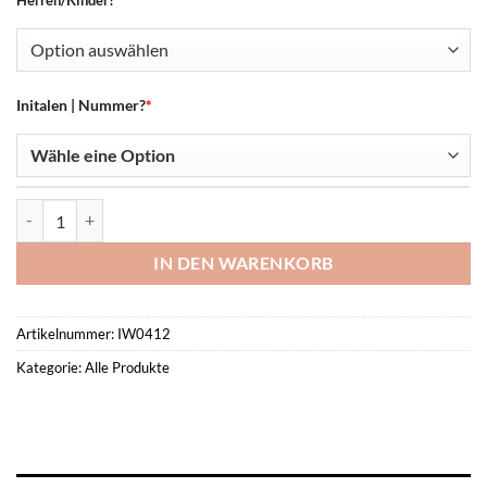
Herren/Kinder?
Initalen | Nummer?
*
Adidas Tiro 25 Competition Presentation Pant -SG Saartal- Menge
IN DEN WARENKORB
Artikelnummer:
IW0412
Kategorie:
Alle Produkte