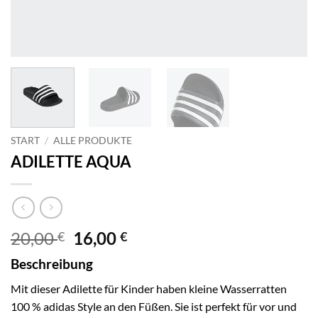
START
/
ALLE PRODUKTE
ADILETTE AQUA
Ursprünglicher
Aktueller
20,00
16,00
€
€
Preis
Preis
Beschreibung
war:
ist:
20,00 €
16,00 €.
Mit dieser Adilette für Kinder haben kleine Wasserratten
100 % adidas Style an den Füßen. Sie ist perfekt für vor und