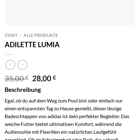
START
/
ALLE PRODUKTE
ADILETTE LUMIA
Ursprünglicher
Aktueller
35,00
28,00
€
€
Preis
Preis
Beschreibung
war:
ist:
35,00 €
28,00 €.
Egal, ob du auf dem Weg zum Pool bist oder einfach nur
einen entspannten Tag zu Hause genießt, dieser lässige
Badeschlappen von adidas ist dein perfekter Begleiter. Das
weiche Futter bietet ultimativen Komfort, während die
Außensohle mit Flexrillen ein natürliches Laufgefühl
garantiert. Ob im Schwimmbad oder Park, das schnell