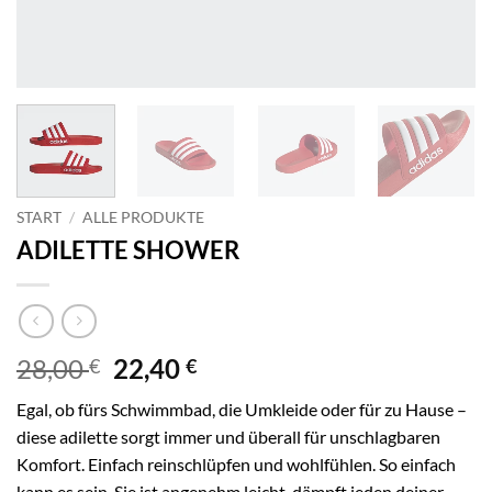
START
/
ALLE PRODUKTE
ADILETTE SHOWER
Ursprünglicher
Aktueller
28,00
22,40
€
€
Preis
Preis
Egal, ob fürs Schwimmbad, die Umkleide oder für zu Hause –
war:
ist:
diese adilette sorgt immer und überall für unschlagbaren
28,00 €
22,40 €.
Komfort. Einfach reinschlüpfen und wohlfühlen. So einfach
kann es sein. Sie ist angenehm leicht, dämpft jeden deiner