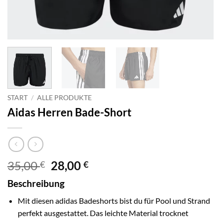
START
/
ALLE PRODUKTE
Aidas Herren Bade-Short
Ursprünglicher
Aktueller
35,00
28,00
€
€
Preis
Preis
Beschreibung
war:
ist:
35,00 €
28,00 €.
Mit diesen adidas Badeshorts bist du für Pool und Strand
perfekt ausgestattet. Das leichte Material trocknet