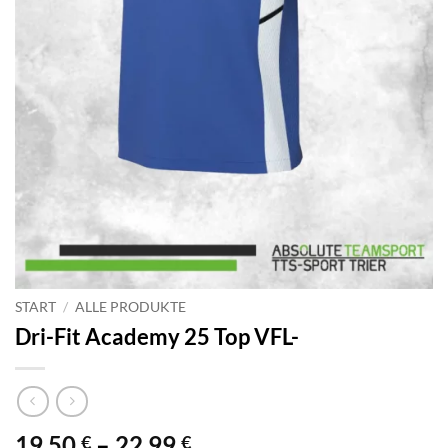
START
/
ALLE PRODUKTE
Dri-Fit Academy 25 Top VFL-
Preisspanne:
19,50
–
22,99
€
€