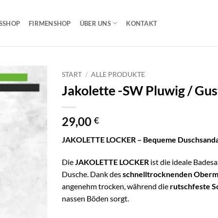
SSHOP
FIRMENSHOP
ÜBER UNS
KONTAKT
START
/
ALLE PRODUKTE
Jakolette -SW Pluwig / Gus
29,00
€
JAKOLETTE LOCKER – Bequeme Duschsandale
Die
JAKOLETTE LOCKER
ist die ideale Badesa
Dusche. Dank des
schnelltrocknenden Oberma
angenehm trocken, während die
rutschfeste S
nassen Böden sorgt.