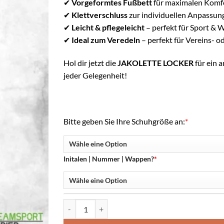
✔
Vorgeformtes Fußbett
für maximalen Komf
✔
Klettverschluss
zur individuellen Anpassun
✔
Leicht & pflegeleicht
– perfekt für Sport & 
✔
Ideal zum Veredeln
– perfekt für Vereins- 
Hol dir jetzt die
JAKOLETTE LOCKER
für ein 
jeder Gelegenheit!
Bitte geben Sie Ihre Schuhgröße an:
*
Initalen | Nummer | Wappen?
*
Jakolette -SW Pluwig / Gusterath- Menge