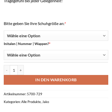
Tragegefühl bei jeder Gelegenheit!
Bitte geben Sie Ihre Schuhgröße an:
*
Initalen | Nummer | Wappen?
*
JAKO Jakolette Locker Bekond -SV Bekond- Menge
IN DEN WARENKORB
Artikelnummer:
5700-729
Kategorien:
Alle Produkte
,
Jako