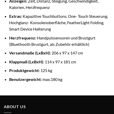
Anzeigen:
Zeit, Distanz, Steigung, Geschwindigkeit,
Kalorien, Herzfrequenz
Extras:
Kapazitive Touchbuttons, One- Touch Steuerung,
Hochglanz- Konsolenoberfläche, FeatherLight Folding,
Smart Device Halterung
Herzfrequenz:
Handpulssensoren und Brustgurt
(Bluethooth Brustgurt, als Zubehör erhältlich)
Versandmaße (LxBxH):
206 x 97 x 147 cm
Klappmaß (LxBxH):
114 x 97 x 181 cm
Produktgewicht:
125 kg
Benutzergewicht:
max.180 kg
ABOUT US