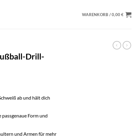
WARENKORB /
0,00
€
ßball-Drill-
Schweiß ab und hält dich
ne passgenaue Form und
chultern und Armen für mehr