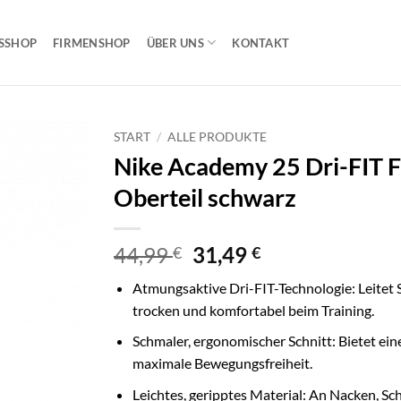
SSHOP
FIRMENSHOP
ÜBER UNS
KONTAKT
START
/
ALLE PRODUKTE
Nike Academy 25 Dri-FIT Fu
Oberteil schwarz
Ursprünglicher
Aktueller
44,99
31,49
€
€
Preis
Preis
Atmungsaktive Dri-FIT-Technologie: Leitet 
war:
ist:
trocken und komfortabel beim Training.
44,99 €
31,49 €.
Schmaler, ergonomischer Schnitt: Bietet ei
maximale Bewegungsfreiheit.
Leichtes, geripptes Material: An Nacken, S