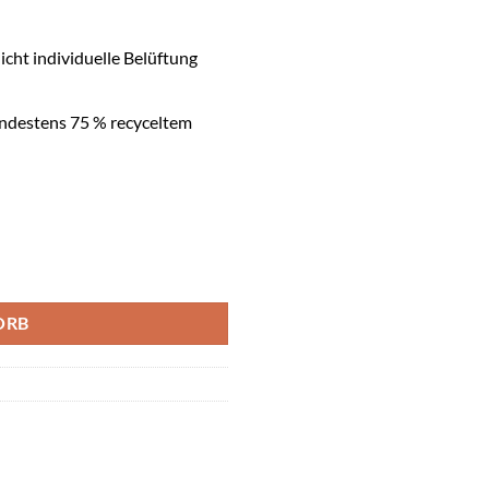
cht individuelle Belüftung
indestens 75 % recyceltem
chwarz Menge
ORB