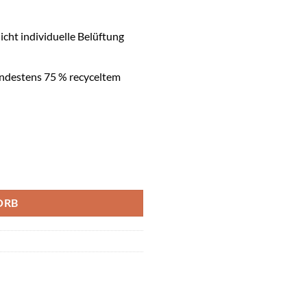
cht individuelle Belüftung
indestens 75 % recyceltem
chwarz Kids Menge
ORB