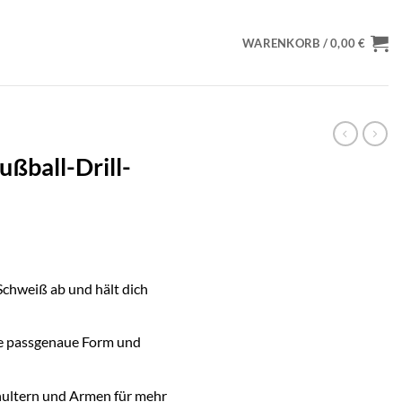
WARENKORB /
0,00
€
ßball-Drill-
Schweiß ab und hält dich
ne passgenaue Form und
chultern und Armen für mehr