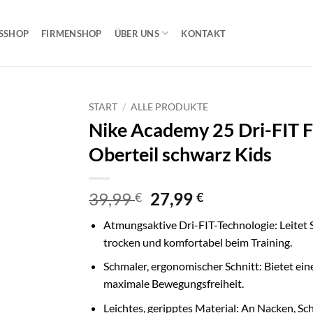
SSHOP
FIRMENSHOP
ÜBER UNS
KONTAKT
START
/
ALLE PRODUKTE
Nike Academy 25 Dri-FIT Fu
Oberteil schwarz Kids
Ursprünglicher
Aktueller
39,99
27,99
€
€
Preis
Preis
Atmungsaktive Dri-FIT-Technologie: Leitet 
war:
ist:
trocken und komfortabel beim Training.
39,99 €
27,99 €.
Schmaler, ergonomischer Schnitt: Bietet ei
maximale Bewegungsfreiheit.
Leichtes, geripptes Material: An Nacken, S