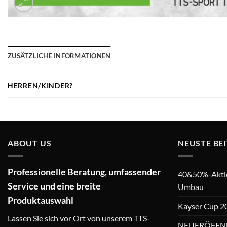
ZUSÄTZLICHE INFORMATIONEN
HERREN/KINDER?
ABOUT US
NEUSTE BE
Professionelle Beratung, umfassender
40&50%-Aktion
Service und eine breite
Umbau
Produktauswahl
Kayser Cup 2
Lassen Sie sich vor Ort von unserem TTS-
NEUERÖFFN