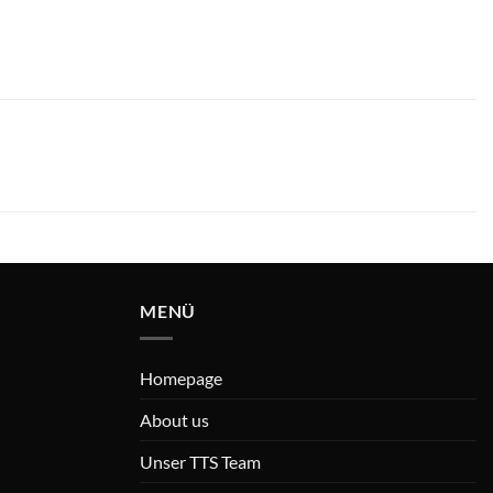
MENÜ
Homepage
About us
Unser TTS Team