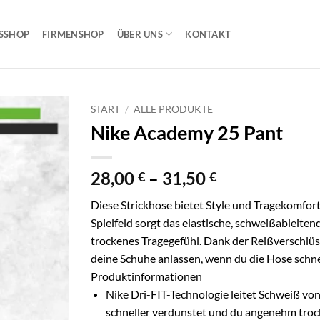
SSHOP
FIRMENSHOP
ÜBER UNS
KONTAKT
START
/
ALLE PRODUKTE
Nike Academy 25 Pant
Preisspanne:
28,00
–
31,50
€
€
28,00 €
Diese Strickhose bietet Style und Tragekomfor
bis
Spielfeld sorgt das elastische, schweißableite
31,50 €
trockenes Tragegefühl. Dank der Reißverschlü
deine Schuhe anlassen, wenn du die Hose schnel
Produktinformationen
Nike Dri-FIT-Technologie leitet Schweiß vo
schneller verdunstet und du angenehm trock