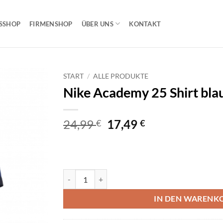
SSHOP
FIRMENSHOP
ÜBER UNS
KONTAKT
START
/
ALLE PRODUKTE
Nike Academy 25 Shirt bla
Ursprünglicher
Aktueller
24,99
17,49
€
€
Preis
Preis
war:
ist:
24,99 €
17,49 €.
Nike Academy 25 Shirt blau Menge
IN DEN WARENK