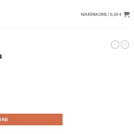
WARENKORB /
0,00
€
u
ORB