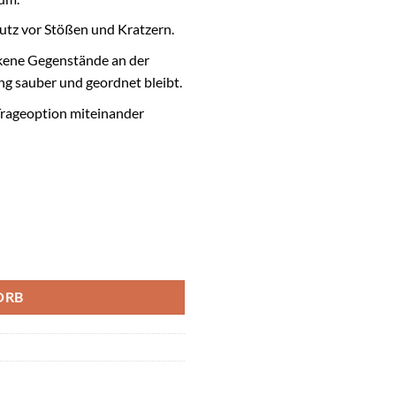
utz vor Stößen und Kratzern.
ckene Gegenstände an der
ng sauber und geordnet bleibt.
 Trageoption miteinander
ß, 59 l) Menge
ORB