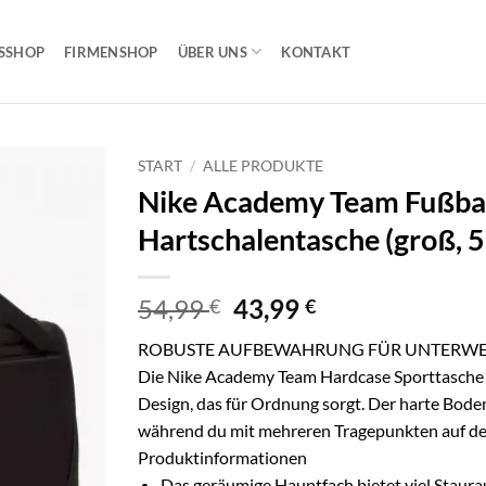
SSHOP
FIRMENSHOP
ÜBER UNS
KONTAKT
START
/
ALLE PRODUKTE
Nike Academy Team Fußbal
Hartschalentasche (groß, 59
Ursprünglicher
Aktueller
54,99
43,99
€
€
Preis
Preis
ROBUSTE AUFBEWAHRUNG FÜR UNTERWE
war:
ist:
Die Nike Academy Team Hardcase Sporttasche is
54,99 €
43,99 €.
Design, das für Ordnung sorgt. Der harte Bode
während du mit mehreren Tragepunkten auf dem
Produktinformationen
Das geräumige Hauptfach bietet viel Staur