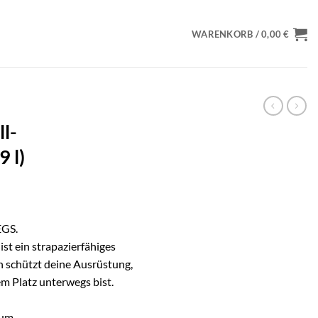
WARENKORB /
0,00
€
l-
 l)
GS.
t ein strapazierfähiges
n schützt deine Ausrüstung,
 Platz unterwegs bist.
aum.