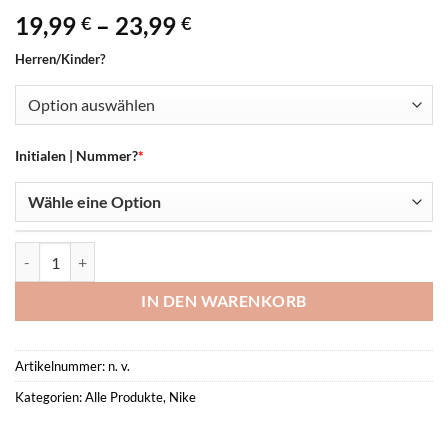
Preisspanne:
19,99
–
23,99
€
€
19,99 €
Herren/Kinder?
bis
23,99 €
Initialen | Nummer?
*
Nike Academy Therma-FIT Fußballhandschuhe -SV Bekond- Menge
IN DEN WARENKORB
Artikelnummer:
n. v.
Kategorien:
Alle Produkte
,
Nike