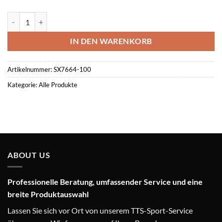
Nike Everyday Cushioned Crew-Trainingssocken (3 Paar) Menge
IN DEN WARENKORB
Artikelnummer:
SX7664-100
Kategorie:
Alle Produkte
ABOUT US
Professionelle Beratung, umfassender Service und eine
breite Produktauswahl
Lassen Sie sich vor Ort von unserem TTS-Sport-Service