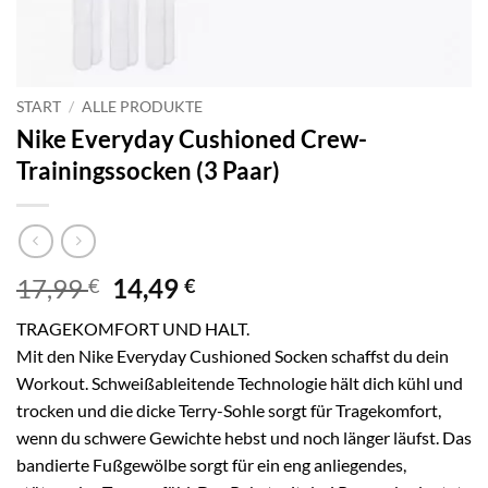
START
/
ALLE PRODUKTE
Nike Everyday Cushioned Crew-
Trainingssocken (3 Paar)
Ursprünglicher
Aktueller
17,99
14,49
€
€
Preis
Preis
TRAGEKOMFORT UND HALT.
war:
ist:
Mit den Nike Everyday Cushioned Socken schaffst du dein
17,99 €
14,49 €.
Workout. Schweißableitende Technologie hält dich kühl und
trocken und die dicke Terry-Sohle sorgt für Tragekomfort,
wenn du schwere Gewichte hebst und noch länger läufst. Das
bandierte Fußgewölbe sorgt für ein eng anliegendes,