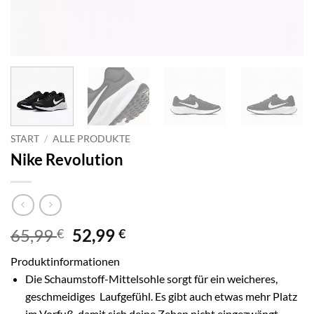
START
/
ALLE PRODUKTE
Nike Revolution
Ursprünglicher
Aktueller
65,99
52,99
€
€
Preis
Preis
Produktinformationen
war:
ist:
Die Schaumstoff-Mittelsohle sorgt für ein weicheres,
65,99 €
52,99 €.
geschmeidiges Laufgefühl. Es gibt auch etwas mehr Platz
im Vorfuß, damit sich deine Zehen nicht eingezwängt