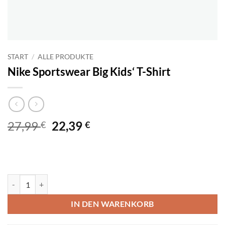
START
/
ALLE PRODUKTE
Nike Sportswear Big Kids‘ T-Shirt
Ursprünglicher
Aktueller
27,99
22,39
€
€
Preis
Preis
war:
ist:
27,99 €
22,39 €.
Nike Sportswear Big Kids' T-Shirt Menge
IN DEN WARENKORB