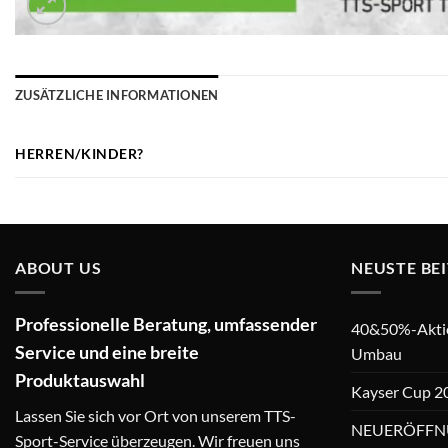
ZUSÄTZLICHE INFORMATIONEN
HERREN/KINDER?
ABOUT US
NEUSTE BE
Professionelle Beratung, umfassender
40&50%-Aktion
Service und eine breite
Umbau
Produktauswahl
Kayser Cup 2
Lassen Sie sich vor Ort von unserem TTS-
NEUERÖFFN
Sport-Service überzeugen. Wir freuen uns