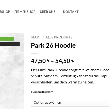
SSHOP
FIRMENSHOP
ÜBER UNS
KONTAKT
START
/
ALLE PRODUKTE
Park 26 Hoodie
Preisspanne:
47,50
–
54,50
€
€
47,50 €
Der Nike Park-Hoodie sorgt mit weichem Flee
bis
Schutz. Mit dem Kordelzug kannst du die Kapuz
54,50 €
verschließen, um dich warm zu halten.
Herren/Kinder?