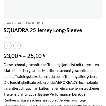
START
/
ALLE PRODUKTE
SQUADRA 25 Jersey Long-Sleeve
Preisspanne:
23,00
–
25,10
€
€
23,00 €
Diese schmal geschnittene Trainingsjacke ist mit recycelten
bis
Materialien hergestellt. Mit dieser schmal geschnittenen
25,10 €
adidas Trainingsjacke kannst du beim Training alles geben.
Die feuchtigkeitsabsorbierende AEROREADY Technologie
garantiert dir auch an kalten Tagen ein angenehm trockenes
Tragegefühl für zuverlässige Performance. Dank der
Reißverschlusstaschen hast du außerdem wichtige
Kleinigkeiten, wie z. B. Energieriegel, immer griffbereit. Dieses