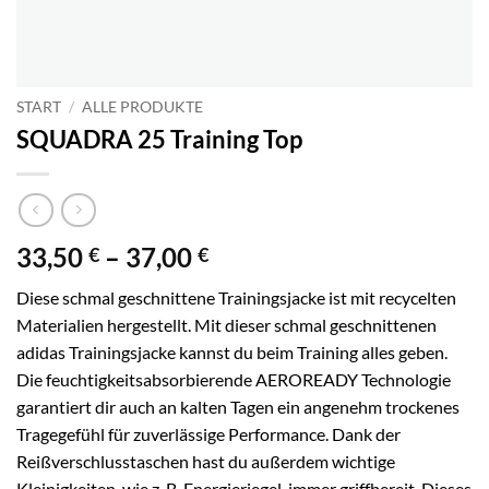
START
/
ALLE PRODUKTE
SQUADRA 25 Training Top
Preisspanne:
33,50
–
37,00
€
€
33,50 €
Diese schmal geschnittene Trainingsjacke ist mit recycelten
bis
Materialien hergestellt. Mit dieser schmal geschnittenen
37,00 €
adidas Trainingsjacke kannst du beim Training alles geben.
Die feuchtigkeitsabsorbierende AEROREADY Technologie
garantiert dir auch an kalten Tagen ein angenehm trockenes
Tragegefühl für zuverlässige Performance. Dank der
Reißverschlusstaschen hast du außerdem wichtige
Kleinigkeiten, wie z. B. Energieriegel, immer griffbereit. Dieses