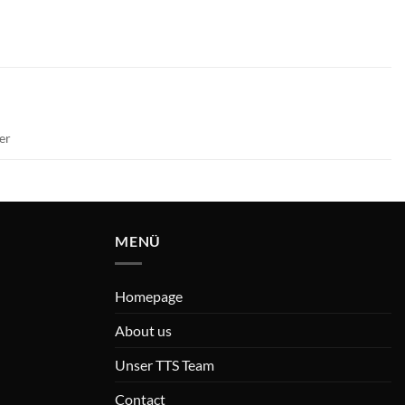
er
MENÜ
Homepage
About us
Unser TTS Team
Contact