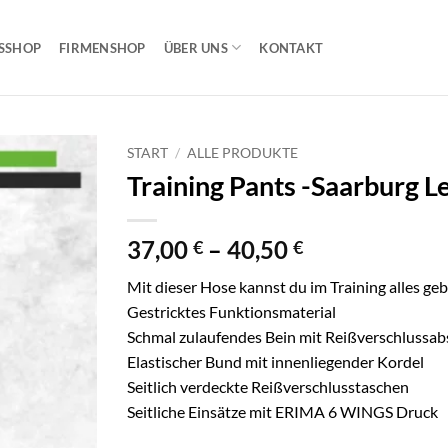
SSHOP
FIRMENSHOP
ÜBER UNS
KONTAKT
START
/
ALLE PRODUKTE
Training Pants -Saarburg Le
Preisspanne:
37,00
–
40,50
€
€
37,00 €
Mit dieser Hose kannst du im Training alles geb
bis
Gestricktes Funktionsmaterial
40,50 €
Schmal zulaufendes Bein mit Reißverschlussab
Elastischer Bund mit innenliegender Kordel
Seitlich verdeckte Reißverschlusstaschen
Seitliche Einsätze mit ERIMA 6 WINGS Druck