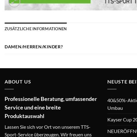
ZUSÄTZLICHE INFORMATIONEN
DAMEN/HERREN/KINDER?
ABOUT US
NEUSTE BE
Professionelle Beratung, umfassender
40&50%-Aktion
Service und eine breite
Umbau
Produktauswahl
Kayser Cup 2
Lassen Sie sich vor Ort von unserem TTS-
NEUERÖFFN
Sport-Service überzeugen. Wir freuen uns