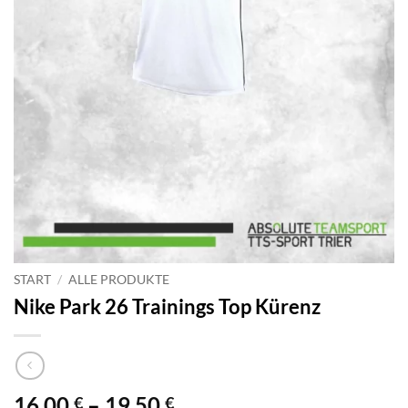
START
/
ALLE PRODUKTE
Nike Park 26 Trainings Top Kürenz
Preisspanne:
16,00
–
19,50
€
€