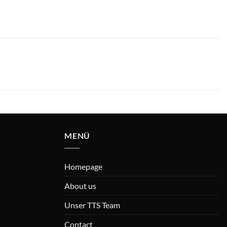
MENÜ
Homepage
About us
Unser TTS Team
Contact