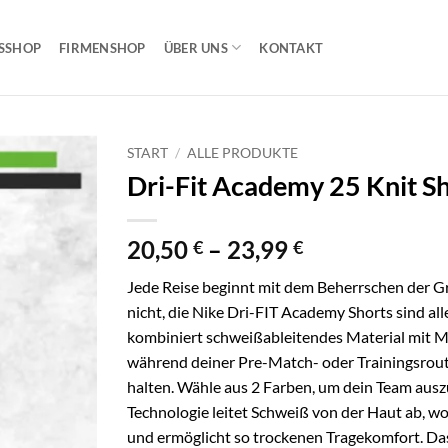
SSHOP
FIRMENSHOP
ÜBER UNS
KONTAKT
START
/
ALLE PRODUKTE
Dri-Fit Academy 25 Knit S
Preisspanne:
20,50
–
23,99
€
€
20,50 €
Jede Reise beginnt mit dem Beherrschen der G
bis
nicht, die Nike Dri-FIT Academy Shorts sind alle
23,99 €
kombiniert schweißableitendes Material mit M
während deiner Pre-Match- oder Trainingsrout
halten. Wähle aus 2 Farben, um dein Team auszu
Technologie leitet Schweiß von der Haut ab, wo
und ermöglicht so trockenen Tragekomfort. Das