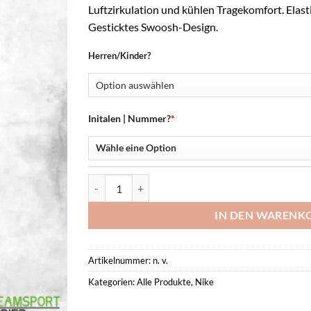
Luftzirkulation und kühlen Tragekomfort. Elas
Gesticktes Swoosh-Design.
Herren/Kinder?
Initalen | Nummer?
*
Dri-Fit Academy 25 Knit Short Menge
IN DEN WARENK
Artikelnummer:
n. v.
Kategorien:
Alle Produkte
,
Nike