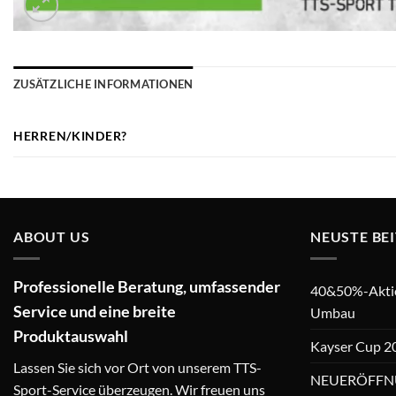
ZUSÄTZLICHE INFORMATIONEN
HERREN/KINDER?
ABOUT US
NEUSTE BE
Professionelle Beratung, umfassender
40&50%-Aktion
Service und eine breite
Umbau
Produktauswahl
Kayser Cup 2
Lassen Sie sich vor Ort von unserem TTS-
NEUERÖFFN
Sport-Service überzeugen. Wir freuen uns