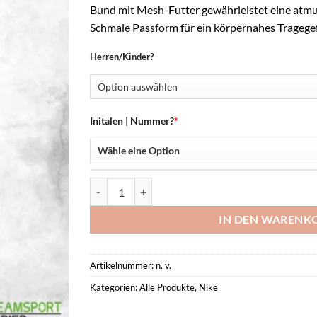
Bund mit Mesh-Futter gewährleistet eine atmu
Schmale Passform für ein körpernahes Tragegef
Herren/Kinder?
Initalen | Nummer?
*
Dri-Fit Park III Knit Short -Spvgg- Menge
IN DEN WARENK
Artikelnummer:
n. v.
Kategorien:
Alle Produkte
,
Nike