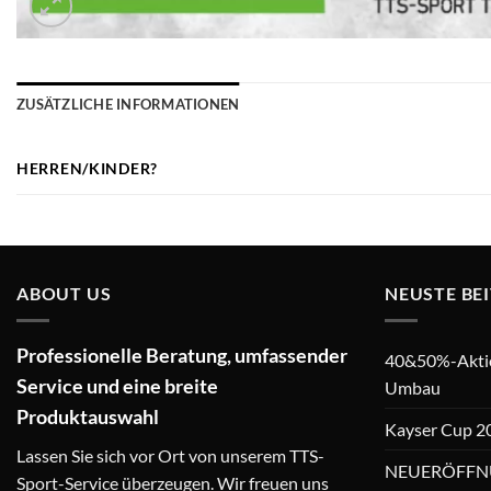
ZUSÄTZLICHE INFORMATIONEN
HERREN/KINDER?
ABOUT US
NEUSTE BE
Professionelle Beratung, umfassender
40&50%-Aktion
Service und eine breite
Umbau
Produktauswahl
Kayser Cup 2
Lassen Sie sich vor Ort von unserem TTS-
NEUERÖFFN
Sport-Service überzeugen. Wir freuen uns