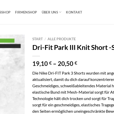
SSHOP
FIRMENSHOP
ÜBER UNS
KONTAKT
START
/
ALLE PRODUKTE
Dri-Fit Park III Knit Short 
Preisspanne:
19,10
–
20,50
€
€
19,10 €
Die Nike Dri-FIT Park 3 Shorts wurden mit an
bis
aktualisiert, damit du dich darauf konzentriere
20,50 €
Geschmeidiges, schweißableitendes Material hä
elastische Bund mit Mesh-Material sorgt für At
Technologie hält dich trocken und sorgt für Tr
sorgt für ein geschmeidiges, elastisches Trage
den Seiten ermöglichen uneingeschränkte Bewe